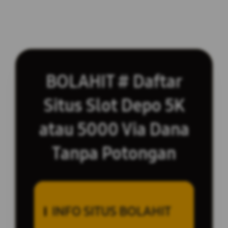
BOLAHIT # Daftar
Situs Slot Depo 5K
atau 5000 Via Dana
Tanpa Potongan
INFO SITUS BOLAHIT